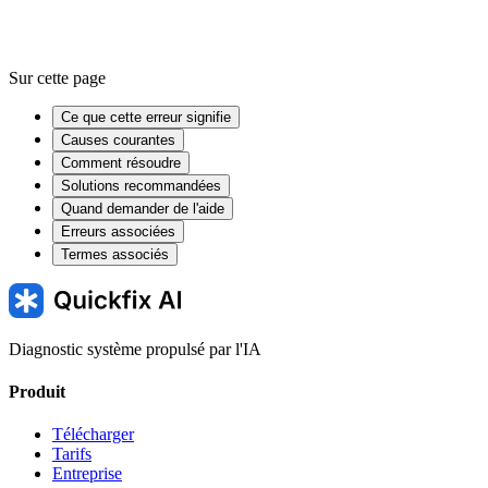
Sur cette page
Ce que cette erreur signifie
Causes courantes
Comment résoudre
Solutions recommandées
Quand demander de l'aide
Erreurs associées
Termes associés
Diagnostic système propulsé par l'IA
Produit
Télécharger
Tarifs
Entreprise