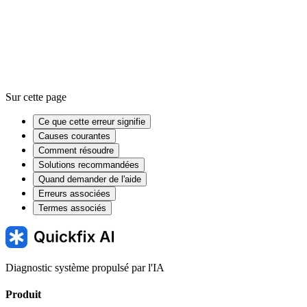
Sur cette page
Ce que cette erreur signifie
Causes courantes
Comment résoudre
Solutions recommandées
Quand demander de l'aide
Erreurs associées
Termes associés
Diagnostic système propulsé par l'IA
Produit