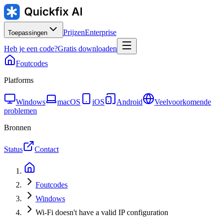
Prijzen
Enterprise
Toepassingen
Heb je een code?
Gratis downloaden
Foutcodes
Platforms
Windows
macOS
iOS
Android
Veelvoorkomende
problemen
Bronnen
Status
Contact
Foutcodes
Windows
Wi-Fi doesn't have a valid IP configuration