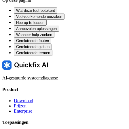
Op deze pagina
Wat deze fout betekent
Veelvoorkomende oorzaken
Hoe op te lossen
Aanbevolen oplossingen
Wanneer hulp zoeken
Gerelateerde fouten
Gerelateerde gidsen
Gerelateerde termen
AI-gestuurde systeemdiagnose
Product
Download
Prijzen
Enterprise
Toepassingen