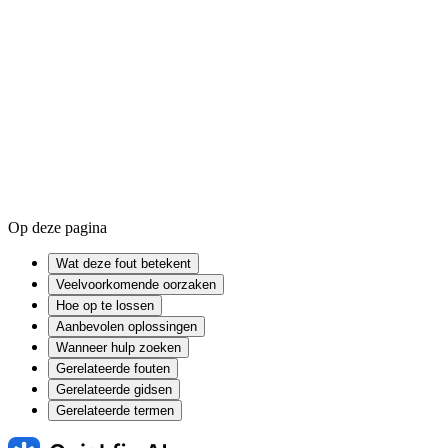
Device driver
Firmware
Op deze pagina
Wat deze fout betekent
Veelvoorkomende oorzaken
Hoe op te lossen
Aanbevolen oplossingen
Wanneer hulp zoeken
Gerelateerde fouten
Gerelateerde gidsen
Gerelateerde termen