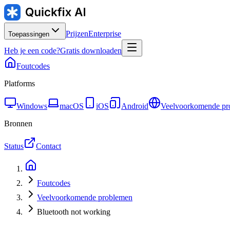
Prijzen
Enterprise
Toepassingen
Heb je een code?
Gratis downloaden
Foutcodes
Platforms
Windows
macOS
iOS
Android
Veelvoorkomende pr
Bronnen
Status
Contact
Foutcodes
Veelvoorkomende problemen
Bluetooth not working