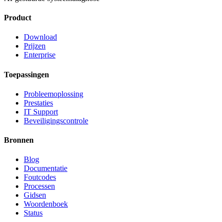
Product
Download
Prijzen
Enterprise
Toepassingen
Probleemoplossing
Prestaties
IT Support
Beveiligingscontrole
Bronnen
Blog
Documentatie
Foutcodes
Processen
Gidsen
Woordenboek
Status