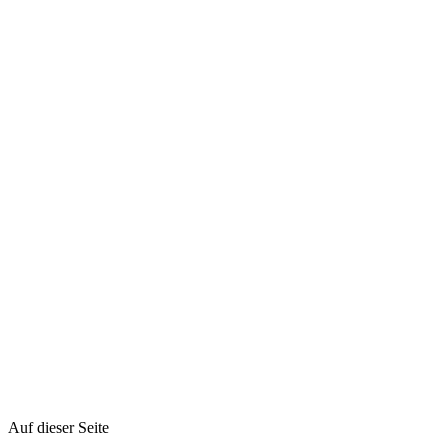
So aktualisieren Sie Treiber unter Windows
So setzen Sie
Windows 11 zurück
Device driver
Firmware
Windows Registry
Auf dieser Seite