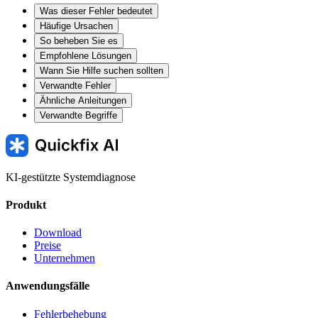
Was dieser Fehler bedeutet
Häufige Ursachen
So beheben Sie es
Empfohlene Lösungen
Wann Sie Hilfe suchen sollten
Verwandte Fehler
Ähnliche Anleitungen
Verwandte Begriffe
KI-gestützte Systemdiagnose
Produkt
Download
Preise
Unternehmen
Anwendungsfälle
Fehlerbehebung