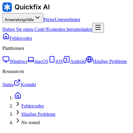
Preise
Unternehmen
Anwendungsfälle
Haben Sie einen Code?
Kostenlos herunterladen
Fehlercodes
Plattformen
Windows
macOS
iOS
Android
Häufige Probleme
Ressourcen
Status
Kontakt
Fehlercodes
Häufige Probleme
No sound