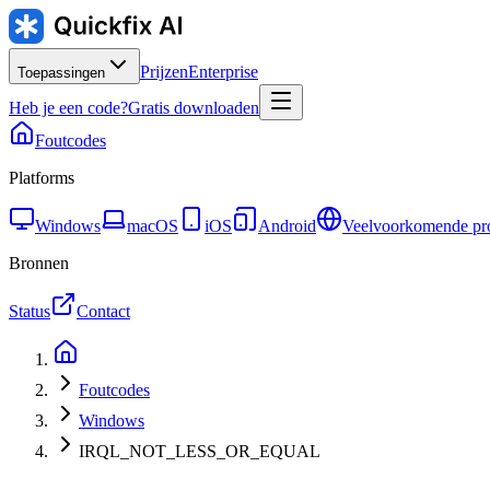
Prijzen
Enterprise
Toepassingen
Heb je een code?
Gratis downloaden
Foutcodes
Platforms
Windows
macOS
iOS
Android
Veelvoorkomende pr
Bronnen
Status
Contact
Foutcodes
Windows
IRQL_NOT_LESS_OR_EQUAL