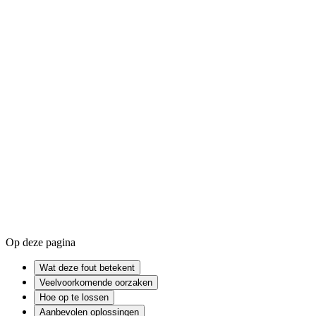
Zo los je de Blue Screen of Death op in Windows
Zo update je dr
Kernel
Device driver
RAM
Op deze pagina
Wat deze fout betekent
Veelvoorkomende oorzaken
Hoe op te lossen
Aanbevolen oplossingen