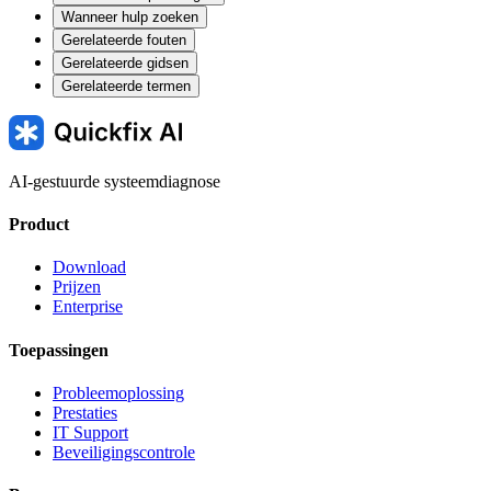
Wanneer hulp zoeken
Gerelateerde fouten
Gerelateerde gidsen
Gerelateerde termen
AI-gestuurde systeemdiagnose
Product
Download
Prijzen
Enterprise
Toepassingen
Probleemoplossing
Prestaties
IT Support
Beveiligingscontrole