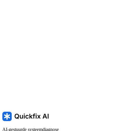
MEMORY_MANAGEMENT — Geheugenbeheer blue screen
PAGE_FAULT_IN_NONPAGED_AREA — Page fault in
nonpaged area
BAD_POOL_HEADER — Slechte poolheader
in Windows
AI-gestuurde systeemdiagnose