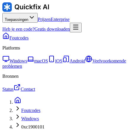
Prijzen
Enterprise
Toepassingen
Heb je een code?
Gratis downloaden
Foutcodes
Platforms
Windows
macOS
iOS
Android
Veelvoorkomende
problemen
Bronnen
Status
Contact
Foutcodes
Windows
0xc1900101