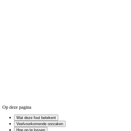
Zo update je drivers op Windows
Hoe maak je ruimte vrij op
Windows
Device driver
Windows Registry
Firmware
Op deze pagina
Wat deze fout betekent
Veelvoorkomende oorzaken
Hoe op te lossen