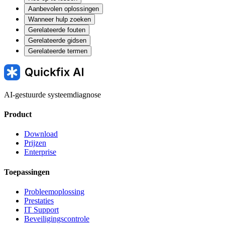
Aanbevolen oplossingen
Wanneer hulp zoeken
Gerelateerde fouten
Gerelateerde gidsen
Gerelateerde termen
AI-gestuurde systeemdiagnose
Product
Download
Prijzen
Enterprise
Toepassingen
Probleemoplossing
Prestaties
IT Support
Beveiligingscontrole