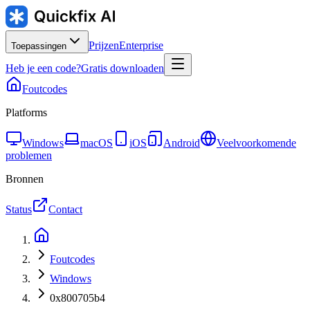
Prijzen
Enterprise
Toepassingen
Heb je een code?
Gratis downloaden
Foutcodes
Platforms
Windows
macOS
iOS
Android
Veelvoorkomende
problemen
Bronnen
Status
Contact
Foutcodes
Windows
0x800705b4