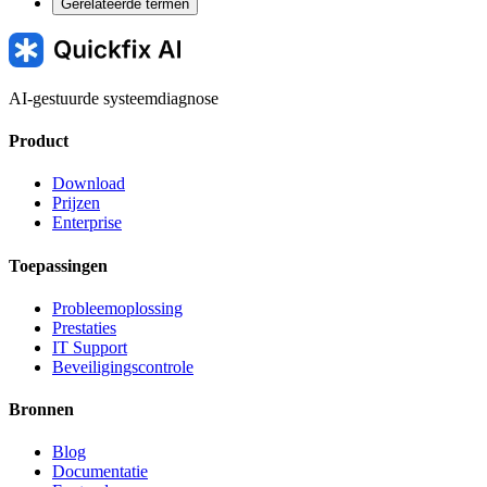
Gerelateerde termen
AI-gestuurde systeemdiagnose
Product
Download
Prijzen
Enterprise
Toepassingen
Probleemoplossing
Prestaties
IT Support
Beveiligingscontrole
Bronnen
Blog
Documentatie