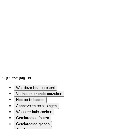
Cache wissen op Windows
Zo update je drivers op Windows
Windows Registry
Cache
Firmware
Op deze pagina
Wat deze fout betekent
Veelvoorkomende oorzaken
Hoe op te lossen
Aanbevolen oplossingen
Wanneer hulp zoeken
Gerelateerde fouten
Gerelateerde gidsen