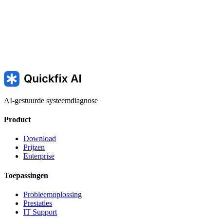
SLOW — Computer werkt langzaam
100% disk usage — 100% s
AI-gestuurde systeemdiagnose
Product
Download
Prijzen
Enterprise
Toepassingen
Probleemoplossing
Prestaties
IT Support