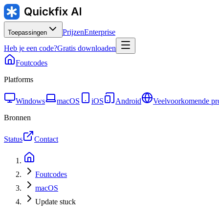
Prijzen
Enterprise
Toepassingen
Heb je een code?
Gratis downloaden
Foutcodes
Platforms
Windows
macOS
iOS
Android
Veelvoorkomende pr
Bronnen
Status
Contact
Foutcodes
macOS
Update stuck