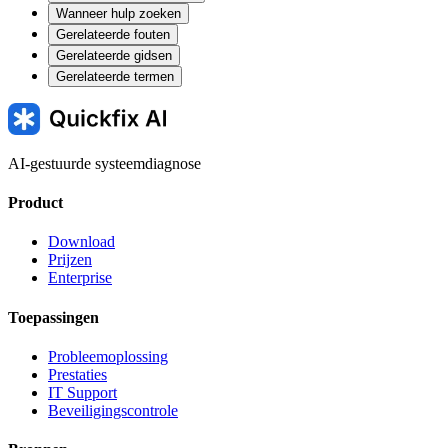
Wanneer hulp zoeken
Gerelateerde fouten
Gerelateerde gidsen
Gerelateerde termen
AI-gestuurde systeemdiagnose
Product
Download
Prijzen
Enterprise
Toepassingen
Probleemoplossing
Prestaties
IT Support
Beveiligingscontrole