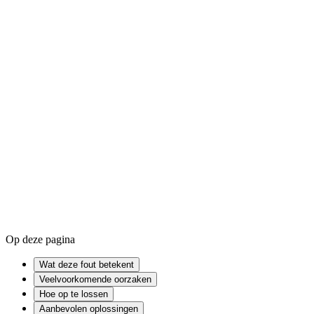
Zo werk je macOS bij
Een app geforceerd afsluiten op Mac
Firmware
Cache
Kernel
Op deze pagina
Wat deze fout betekent
Veelvoorkomende oorzaken
Hoe op te lossen
Aanbevolen oplossingen