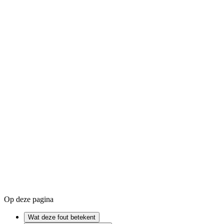
Gemiddeld
Process system isn't responding
Proces-systeem reageert niet
IP address
DNS
Firewall
Op deze pagina
Wat deze fout betekent