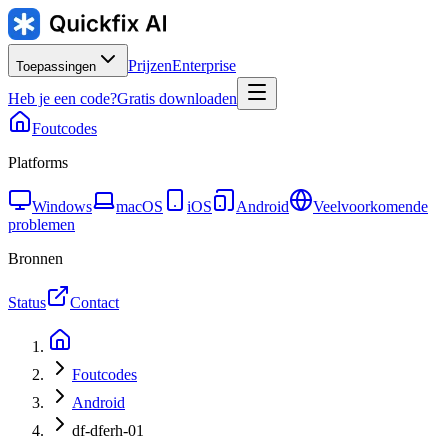
Prijzen
Enterprise
Toepassingen
Heb je een code?
Gratis downloaden
Foutcodes
Platforms
Windows
macOS
iOS
Android
Veelvoorkomende
problemen
Bronnen
Status
Contact
Foutcodes
Android
df-dferh-01