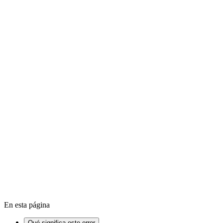
El proceso crítico murió en Windows
Cómo restablecer Windows 11
Cómo solucionar la pantalla azul 
SSD
BIOS
Firmware
En esta página
Qué significa este error