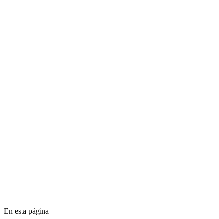
la actualización de macOS está atascada
Cómo restablecer de fábrica un Mac
SSD
BIOS
Firmware
En esta página