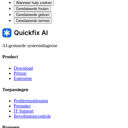
Wanneer hulp zoeken
Gerelateerde fouten
Gerelateerde gidsen
Gerelateerde termen
AI-gestuurde systeemdiagnose
Product
Download
Prijzen
Enterprise
Toepassingen
Probleemoplossing
Prestaties
IT Support
Beveiligingscontrole
Bronnen