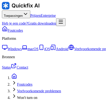
Prijzen
Enterprise
Toepassingen
Heb je een code?
Gratis downloaden
Foutcodes
Platforms
Windows
macOS
iOS
Android
Veelvoorkomende pr
Bronnen
Status
Contact
Foutcodes
Veelvoorkomende problemen
Won't turn on