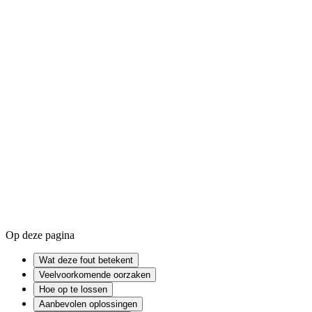
Windows 11 opnieuw instellen
Windows 11 terugzetten naar fabrie
BIOS
UEFI
Firmware
Op deze pagina
Wat deze fout betekent
Veelvoorkomende oorzaken
Hoe op te lossen
Aanbevolen oplossingen