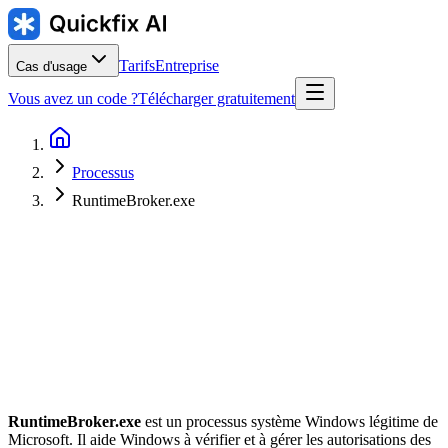
Tarifs
Entreprise
Cas d'usage
Vous avez un code ?
Télécharger gratuitement
Processus
RuntimeBroker.exe
Éditeur
:
Emplacement habituel
:
C:\Windows\System32\RuntimeBroker.exe
RuntimeBroker.exe
est un processus système Windows légitime de
Microsoft. Il aide Windows à vérifier et à gérer les autorisations des