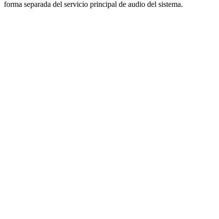
forma separada del servicio principal de audio del sistema.
audiodg.exe
audiodg.exe
C:\Windows\System32\audiodg.exe