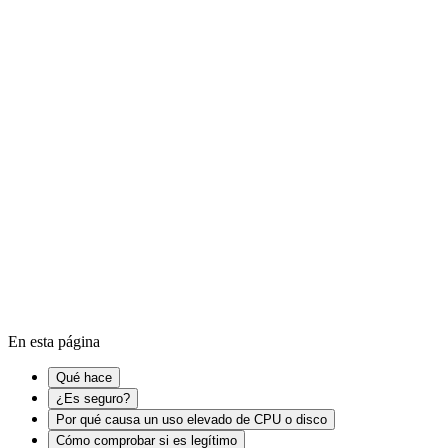
launchd es un proceso central del sistema de macOS de Apple. Es
una de las primeras cosas que macOS inicia al arrancar, y gestiona
servicios en segund...
¿Es seguro?
→
Device driver
Kernel
Cache
En esta página
Qué hace
¿Es seguro?
Por qué causa un uso elevado de CPU o disco
Cómo comprobar si es legítimo