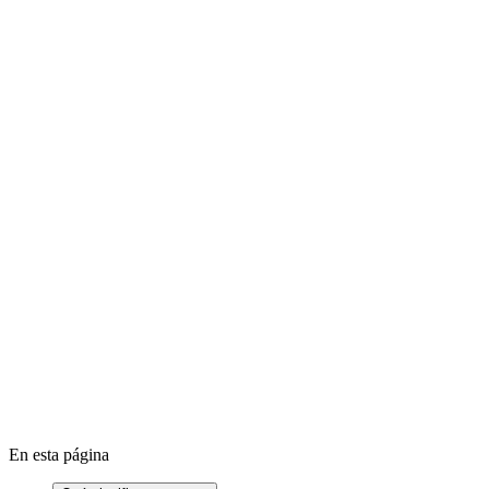
Cómo solucionar la pantalla azul de la muerte en Windows
Cómo actualizar los controladores en Windows
Device driver
Kernel
SSD
En esta página