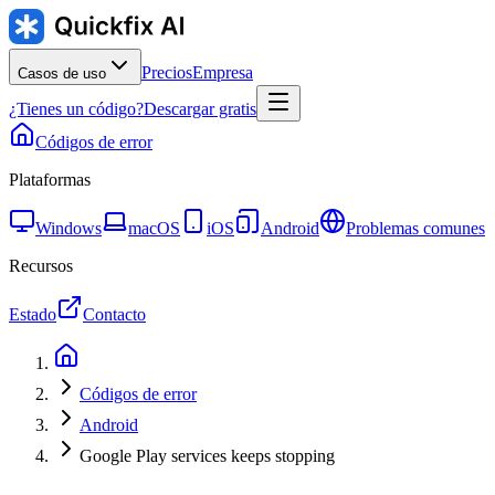
Precios
Empresa
Casos de uso
¿Tienes un código?
Descargar gratis
Códigos de error
Plataformas
Windows
macOS
iOS
Android
Problemas comunes
Recursos
Estado
Contacto
Códigos de error
Android
Google Play services keeps stopping