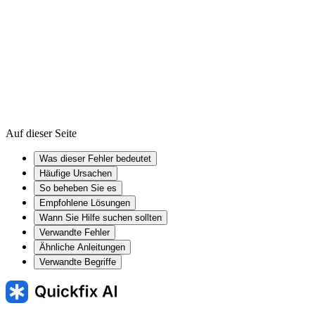
Windows Registry
Device driver
Firmware
Auf dieser Seite
Was dieser Fehler bedeutet
Häufige Ursachen
So beheben Sie es
Empfohlene Lösungen
Wann Sie Hilfe suchen sollten
Verwandte Fehler
Ähnliche Anleitungen
Verwandte Begriffe