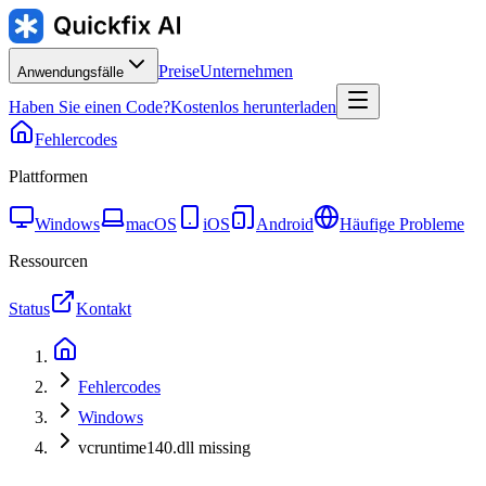
Preise
Unternehmen
Anwendungsfälle
Haben Sie einen Code?
Kostenlos herunterladen
Fehlercodes
Plattformen
Windows
macOS
iOS
Android
Häufige Probleme
Ressourcen
Status
Kontakt
Fehlercodes
Windows
vcruntime140.dll missing