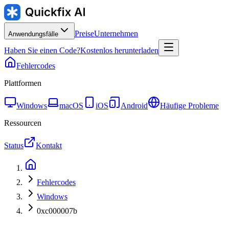
Preise
Unternehmen
Anwendungsfälle
Haben Sie einen Code?
Kostenlos herunterladen
Fehlercodes
Plattformen
Windows
macOS
iOS
Android
Häufige Probleme
Ressourcen
Status
Kontakt
Fehlercodes
Windows
0xc000007b