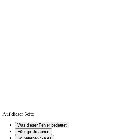
So aktualisieren Sie Treiber unter Windows
Windows Registry
Device driver
Firmware
Auf dieser Seite
Was dieser Fehler bedeutet
Häufige Ursachen
So beheben Sie es