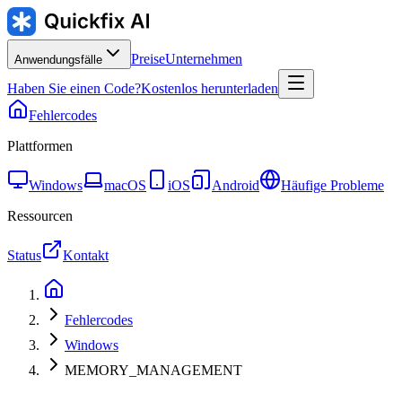
Preise
Unternehmen
Anwendungsfälle
Haben Sie einen Code?
Kostenlos herunterladen
Fehlercodes
Plattformen
Windows
macOS
iOS
Android
Häufige Probleme
Ressourcen
Status
Kontakt
Fehlercodes
Windows
MEMORY_MANAGEMENT