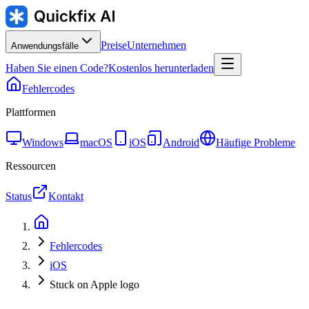
Preise
Unternehmen
Anwendungsfälle
Haben Sie einen Code?
Kostenlos herunterladen
Fehlercodes
Plattformen
Windows
macOS
iOS
Android
Häufige Probleme
Ressourcen
Status
Kontakt
Fehlercodes
iOS
Stuck on Apple logo