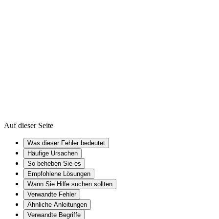
So setzen Sie einen Mac auf Werkseinstellungen zurück
Firmware
Encryption
Cache
Auf dieser Seite
Was dieser Fehler bedeutet
Häufige Ursachen
So beheben Sie es
Empfohlene Lösungen
Wann Sie Hilfe suchen sollten
Verwandte Fehler
Ähnliche Anleitungen
Verwandte Begriffe