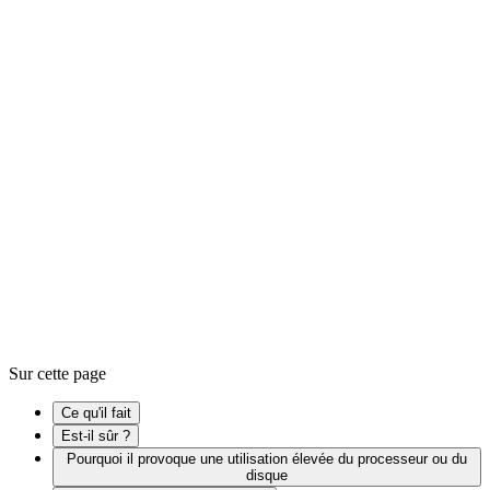
lsass.exe est un processus système Windows légitime de Microsoft
appelé le service de sous-système de l’autorité de sécurité locale. Il
vous aide à vo...
Est-il sûr ?
→
Windows Registry
Kernel
Sur cette page
Ce qu'il fait
Est-il sûr ?
Pourquoi il provoque une utilisation élevée du processeur ou du
disque