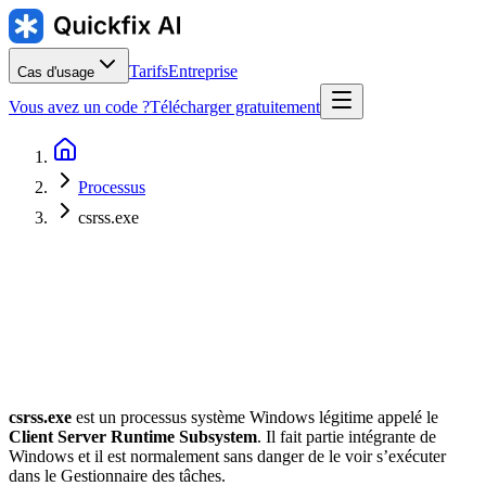
Tarifs
Entreprise
Cas d'usage
Vous avez un code ?
Télécharger gratuitement
Processus
csrss.exe
Éditeur
:
Emplacement habituel
:
C:\Windows\System32\csrss.exe
csrss.exe
est un processus système Windows légitime appelé le
Client Server Runtime Subsystem
. Il fait partie intégrante de
Windows et il est normalement sans danger de le voir s’exécuter
dans le Gestionnaire des tâches.