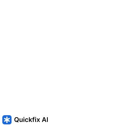
Modifier un document
Jouer à un jeu
SLOW — Ordinateur fonctionnant lentement
Running slow —
mac fonctionne lentement
kernel_task high CPU — kernel_task
utilise un CPU élevé sur macOS