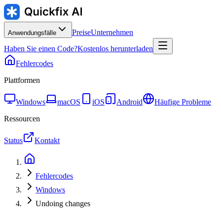
Preise
Unternehmen
Anwendungsfälle
Haben Sie einen Code?
Kostenlos herunterladen
Fehlercodes
Plattformen
Windows
macOS
iOS
Android
Häufige Probleme
Ressourcen
Status
Kontakt
Fehlercodes
Windows
Undoing changes