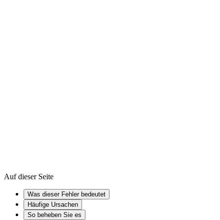
So setzen Sie Windows 11 zurück
So leeren Sie den Cache unter
Windows
Windows Registry
Cache
Firmware
Auf dieser Seite
Was dieser Fehler bedeutet
Häufige Ursachen
So beheben Sie es