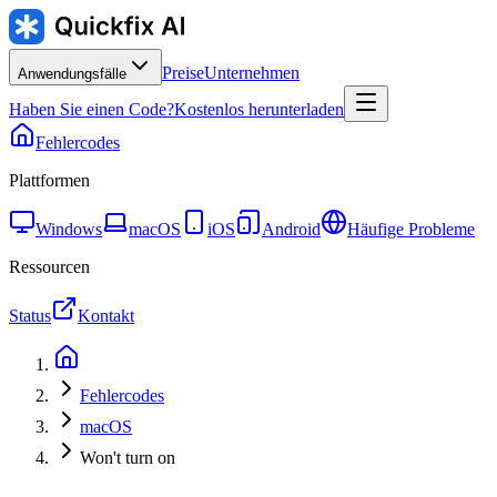
Preise
Unternehmen
Anwendungsfälle
Haben Sie einen Code?
Kostenlos herunterladen
Fehlercodes
Plattformen
Windows
macOS
iOS
Android
Häufige Probleme
Ressourcen
Status
Kontakt
Fehlercodes
macOS
Won't turn on