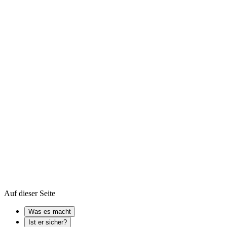
Was ist dwm.exe?
dwm.exe ist ein legitimer Windows-Systemprozess namens Desktop
Window Manager. Er hilft dabei, die visuellen Effekte darzustellen,
die Sie auf Ihrem B...
Ist er sicher?
→
Device driver
Windows Registry
Auf dieser Seite
Was es macht
Ist er sicher?