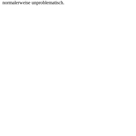
normalerweise unproblematisch.
ctfmon.exe
Meistens sicher.
ctfmon.exe
C:\Windows\System32\ctfmon.exe