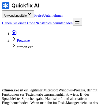
Preise
Unternehmen
Anwendungsfälle
Haben Sie einen Code?
Kostenlos herunterladen
Prozesse
ctfmon.exe
Herausgeber
:
Typischer Speicherort
:
C:\Windows\System32\ctfmon.exe
ctfmon.exe
ist ein legitimer Microsoft Windows-Prozess, der mit
Funktionen zur Texteingabe zusammenhängt, wie z. B. der
Sprachleiste, Spracheingabe, Handschrift und alternativen
Eingabemethoden. Wenn man ihn im Task-Manager sieht, ist das