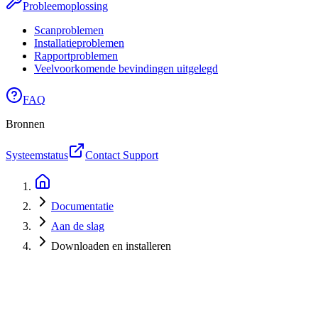
Probleemoplossing
Scanproblemen
Installatieproblemen
Rapportproblemen
Veelvoorkomende bevindingen uitgelegd
FAQ
Bronnen
Systeemstatus
Contact Support
Documentatie
Aan de slag
Downloaden en installeren