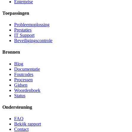
Enterprise
Toepassingen
Probleemoplossing
Prestaties
IT Support
Beveiligingscontrole
Bronnen
Blog
Documentatie
Foutcodes
Processen
Gidsen
Woordenboek
Status
Ondersteuning
FAQ
Bekijk rapport
Contact