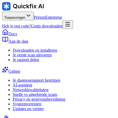
Prijzen
Enterprise
Toepassingen
Heb je een code?
Gratis downloaden
Docs
Aan de slag
Downloaden en installeren
Je eerste scan uitvoeren
Je rapport delen
Gidsen
Je diagnoserapport begrijpen
AI-assistent
Netwerkkwaliteitstest
Snelle vs uitgebreide scans
Privacy en gegevensbeveiliging
Systeemvereisten
Updates en versies