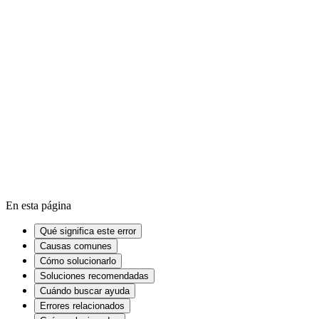
Cómo acelerar un Mac lento
Cómo acelerar un ordenador lento
en Windows
Cómo liberar espacio en Windows
Cache
RAM
SSD
En esta página
Qué significa este error
Causas comunes
Cómo solucionarlo
Soluciones recomendadas
Cuándo buscar ayuda
Errores relacionados